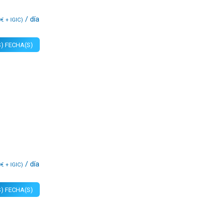
/ día
0
€
+ IGIC)
) FECHA(S)
/ día
0
€
+ IGIC)
) FECHA(S)