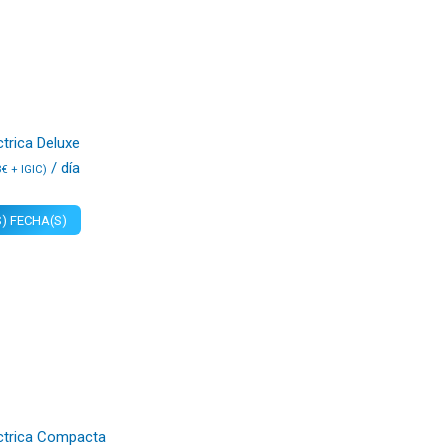
ctrica Deluxe
/ día
3
€
+ IGIC)
) FECHA(S)
éctrica Compacta