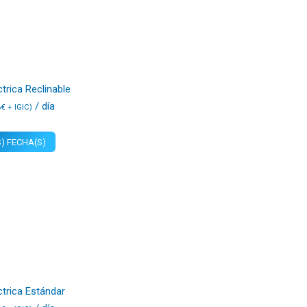
ctrica Reclinable
/ día
6
€
+ IGIC)
) FECHA(S)
ctrica Estándar