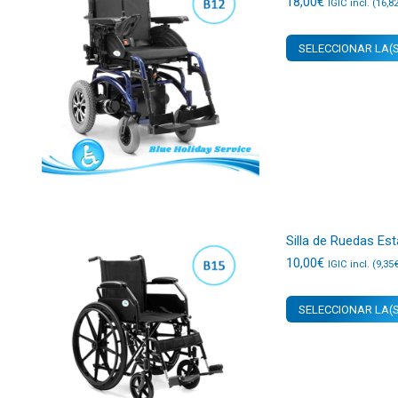
18,00
€
IGIC incl. (
16,8
SELECCIONAR LA(S
Silla de Ruedas Es
10,00
€
IGIC incl. (
9,35
SELECCIONAR LA(S