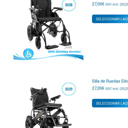
27,00
€
IGIC incl. (
25,2
SELECCIONAR LA(S
Silla de Ruedas El
27,00
€
IGIC incl. (
25,2
SELECCIONAR LA(S