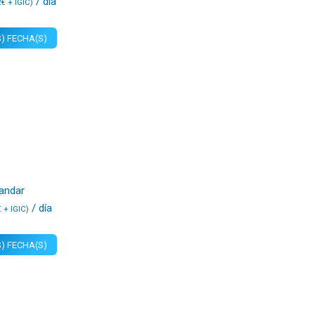
/ día
2
€
+ IGIC)
) FECHA(S)
tandar
/ día
€
+ IGIC)
) FECHA(S)