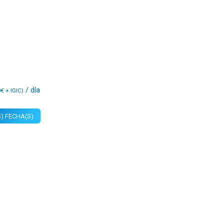
/ día
0
€
+ IGIC)
) FECHA(S)