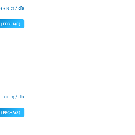
/ día
0
€
+ IGIC)
) FECHA(S)
/ día
0
€
+ IGIC)
) FECHA(S)