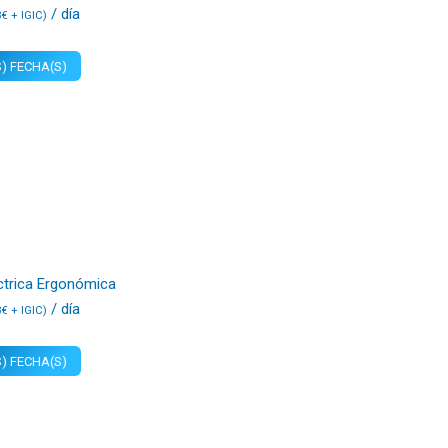
/ día
3
€
+ IGIC)
) FECHA(S)
éctrica Ergonómica
/ día
3
€
+ IGIC)
) FECHA(S)