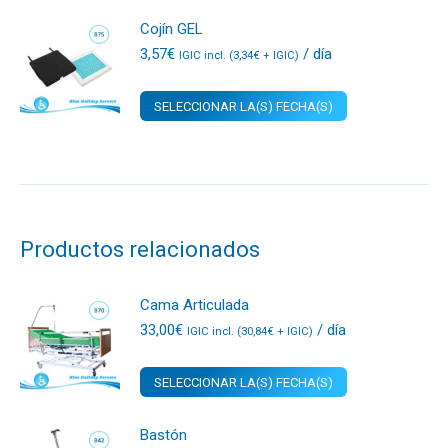
Cojín GEL
3,57
€
/ día
IGIC incl. (
3,34
€
+ IGIC)
SELECCIONAR LA(S) FECHA(S)
Productos relacionados
Cama Articulada
33,00
€
/ día
IGIC incl. (
30,84
€
+ IGIC)
SELECCIONAR LA(S) FECHA(S)
Bastón