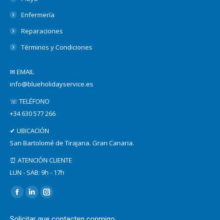
Enfermería
Reparaciones
Términos y Condiciones
✉ EMAIL
info@blueholidayservice.es
☏ TELÉFONO
+34 630 577 266
✔ UBICACIÓN
San Bartolomé de Tirajana. Gran Canaria.
⏰ ATENCIÓN CLIENTE
LUN - SAB: 9h - 17h
Find us on:
Facebook
Linkedin
Instagram
page
page
page
Solicitar que contacten conmigo