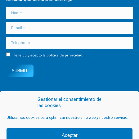
opens
opens
opens
in
in
in
Name
new
new
new
E-mail *
window
window
window
Telephone
He leído y acepto la
política de privacidad.
SUBMIT
Gestionar el consentimiento de
las cookies
Utilizamos cookies para optimizar nuestro sitio web y nuestro servicio.
Blue Holiday Service. ©Todos los derechos reservados.
Aceptar