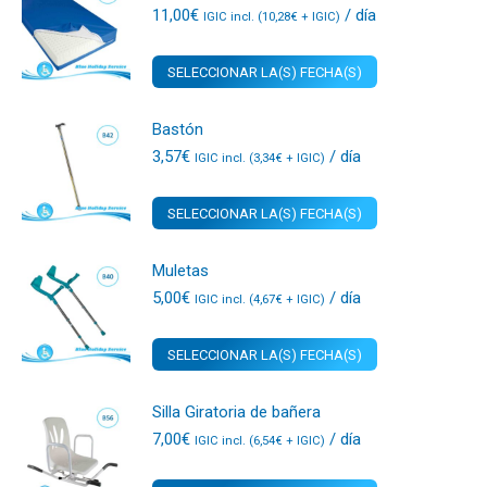
11,00
€
/ día
IGIC incl. (
10,28
€
+ IGIC)
SELECCIONAR LA(S) FECHA(S)
Bastón
3,57
€
/ día
IGIC incl. (
3,34
€
+ IGIC)
SELECCIONAR LA(S) FECHA(S)
Muletas
5,00
€
/ día
IGIC incl. (
4,67
€
+ IGIC)
SELECCIONAR LA(S) FECHA(S)
Silla Giratoria de bañera
7,00
€
/ día
IGIC incl. (
6,54
€
+ IGIC)