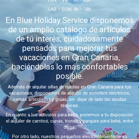
LUN – VIE : 9h – 20h
SAB – DOM: 9h – 18h
En Blue Holiday Service disponemos
de un amplio catálogo de artículos
de tú interés, cuidadosamente
pensados para mejorar tus
vacaciones en Gran Canaria,
haciéndolas lo más confortables
posible.
Además de alquilar sillas de ruedas en Gran Canaria para tus
vacaciones, disponemos de alquiler de scooters eléctricos,
camas articuladas y grúas, sin dejar de lado las ayudas
técnicas.
En cuanto a los artículos para bebé, ponemos a tu disposición
el alquiler de carritos, cunas, tronas y parques para bebé, entre
otros.
Por otro lado, nuestros pequeños electrodomésticos en