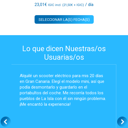
23,01
€
/ día
IGIC incl. (
21,50
€
+ IGIC)
SELECCIONAR LA(S) FECHA(S)
Lo que dicen Nuestras/os
Usuarias/os
Alquilé un scooter eléctrico para mis 20 días
en Gran Canaria. Elegí el modelo mini, así que
podía desmontarlo y guardarlo en el
portabultos del coche. Me recorría todos los
pueblos de La Isla con él sin ningún problema.
¡Me encantó la experiencia!