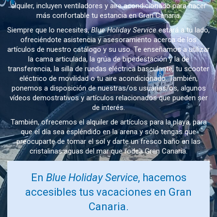
alquiler, incluyen ventiladores y aire acondicionado para hacer
más confortable tu estancia en Gran Canaria.
Siempre que lo necesites,
Blue Holiday Service
estará a tu lado,
ofreciéndote asistencia y asesoramiento acerca de los
artículos de nuestro catálogo y su uso. Te enseñamos a utilizar
la cama articulada, la grúa de bipedestación y la de
transferencia, la silla de ruedas eléctrica basculante, tu scooter
eléctrico de movilidad o tu aire acondicionado. También,
ponemos a disposición de nuestras/os usuarias/os, algunos
vídeos demostrativos y artículos relacionados que pueden ser
de interés.
También, ofrecemos el alquiler de artículos para la playa, para
que el día sea espléndido en la arena y sólo tengas que
preocuparte de tomar el sol y darte un fresco baño en las
cristalinas aguas del mar que rodea Gran Canaria.
En
Blue Holiday Service
, hacemos
accesibles tus vacaciones en Gran
Canaria.