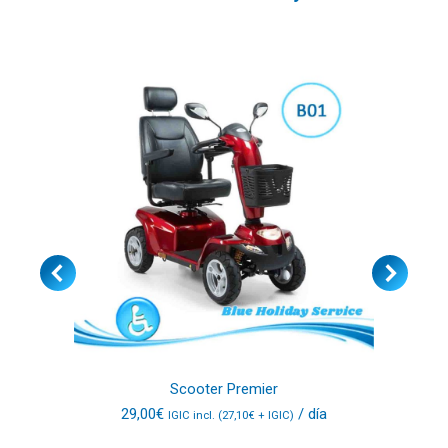
Scooter Premier
29,00
€
/ día
IGIC incl. (
27,10
€
+ IGIC)