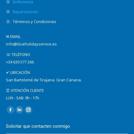
Enfermería
Reparaciones
Términos y Condiciones
✉ EMAIL
info@blueholidayservice.es
☏ TELÉFONO
+34 630 577 266
✔ UBICACIÓN
San Bartolomé de Tirajana. Gran Canaria.
⏰ ATENCIÓN CLIENTE
LUN - SAB: 9h - 17h
Find us on:
Facebook
Linkedin
Instagram
page
page
page
Solicitar que contacten conmigo
opens
opens
opens