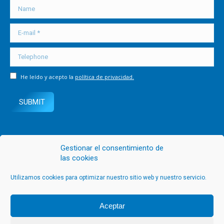
in
in
in
Name
new
new
new
E-mail *
window
window
window
Telephone
He leído y acepto la
política de privacidad.
SUBMIT
Gestionar el consentimiento de
las cookies
Utilizamos cookies para optimizar nuestro sitio web y nuestro servicio.
Blue Holiday Service. ©Todos los derechos reservados.
Aceptar
Política de Privacidad