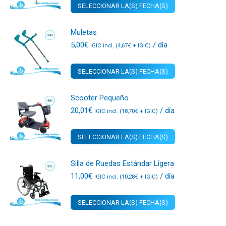
SELECCIONAR LA(S) FECHA(S)
Muletas
5,00
€
/ día
IGIC incl. (
4,67
€
+ IGIC)
SELECCIONAR LA(S) FECHA(S)
Scooter Pequeño
20,01
€
/ día
IGIC incl. (
18,70
€
+ IGIC)
SELECCIONAR LA(S) FECHA(S)
Silla de Ruedas Estándar Ligera
11,00
€
/ día
IGIC incl. (
10,28
€
+ IGIC)
SELECCIONAR LA(S) FECHA(S)