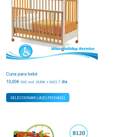
Cuna para bebé
10,00
€
/ día
IGIC incl. (
9,35
€
+ IGIC)
SELECCIONAR LA(S) FECHA(S)