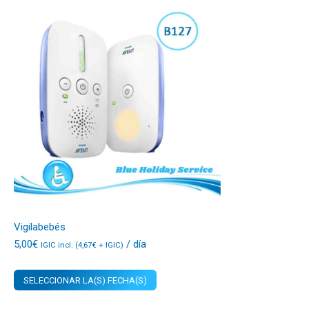
Vigilabebés
5,00
€
/ día
IGIC incl. (
4,67
€
+ IGIC)
SELECCIONAR LA(S) FECHA(S)