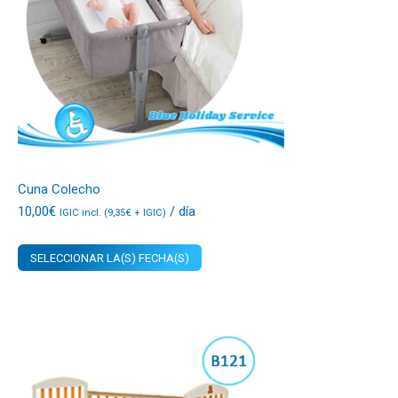
Cuna Colecho
10,00
€
/ día
IGIC incl. (
9,35
€
+ IGIC)
SELECCIONAR LA(S) FECHA(S)