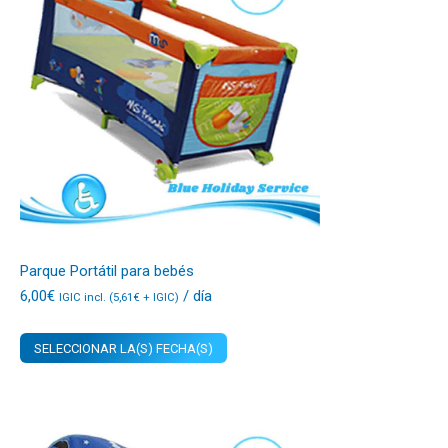
Parque Portátil para bebés
6,00
€
/ día
IGIC incl. (
5,61
€
+ IGIC)
SELECCIONAR LA(S) FECHA(S)