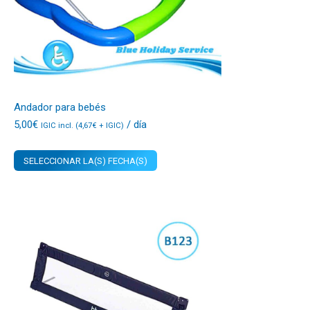
Andador para bebés
5,00
€
/ día
IGIC incl. (
4,67
€
+ IGIC)
SELECCIONAR LA(S) FECHA(S)