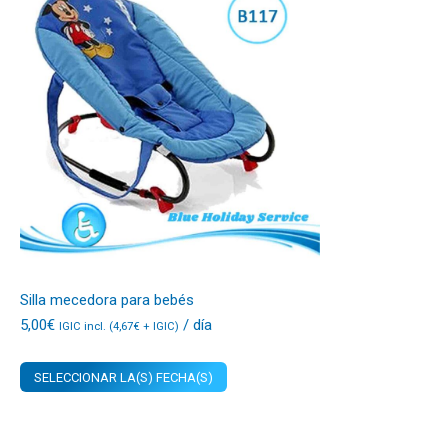
Silla mecedora para bebés
5,00
€
/ día
IGIC incl. (
4,67
€
+ IGIC)
SELECCIONAR LA(S) FECHA(S)