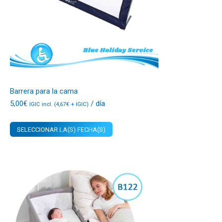
Barrera para la cama
5,00
€
/ día
IGIC incl. (
4,67
€
+ IGIC)
SELECCIONAR LA(S) FECHA(S)