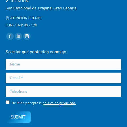
✔ UBICACIÓN
San Bartolomé de Tirajana. Gran Canaria.
⏰ ATENCIÓN CLIENTE
LUN - SAB: 9h - 17h
Find us on:
Facebook
Linkedin
Instagram
page
page
page
Solicitar que contacten conmigo
opens
opens
opens
in
in
in
Name
new
new
new
E-mail *
window
window
window
Telephone
He leído y acepto la
política de privacidad.
SUBMIT