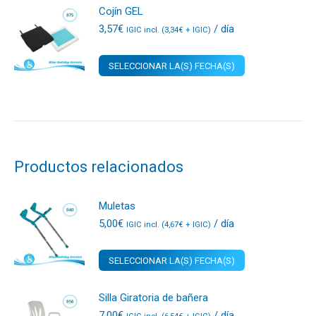
Cojín GEL
3,57
€
/ día
IGIC incl. (
3,34
€
+ IGIC)
SELECCIONAR LA(S) FECHA(S)
Productos relacionados
Muletas
5,00
€
/ día
IGIC incl. (
4,67
€
+ IGIC)
SELECCIONAR LA(S) FECHA(S)
Silla Giratoria de bañera
7,00
€
/ día