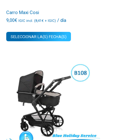
Carro Maxi Cosi
9,00
€
/ día
IGIC incl. (
8,41
€
+ IGIC)
SELECCIONAR LA(S) FECHA(S)