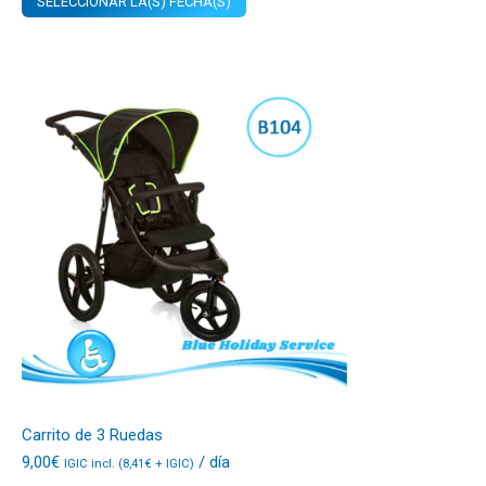
SELECCIONAR LA(S) FECHA(S)
Carrito de 3 Ruedas
9,00
€
/ día
IGIC incl. (
8,41
€
+ IGIC)