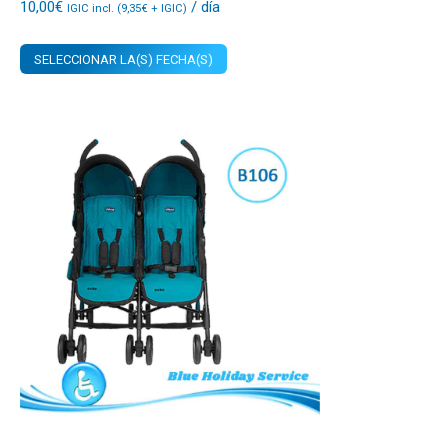
10,00
€
/ día
IGIC incl. (
9,35
€
+ IGIC)
SELECCIONAR LA(S) FECHA(S)