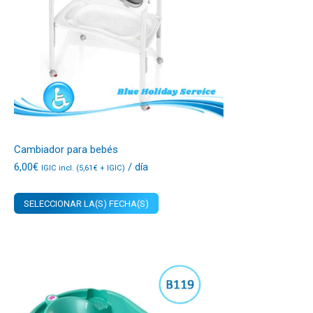
Cambiador para bebés
6,00
€
/ día
IGIC incl. (
5,61
€
+ IGIC)
SELECCIONAR LA(S) FECHA(S)