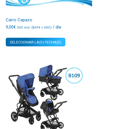
Carro Capazo
9,00
€
/ día
IGIC incl. (
8,41
€
+ IGIC)
SELECCIONAR LA(S) FECHA(S)