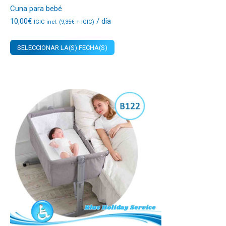
Cuna para bebé
10,00
€
/ día
IGIC incl. (
9,35
€
+ IGIC)
SELECCIONAR LA(S) FECHA(S)