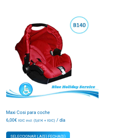
Maxi Cosi para coche
6,00
€
/ día
IGIC incl. (
5,61
€
+ IGIC)
SELECCIONAR LA(S) FECHA(S)