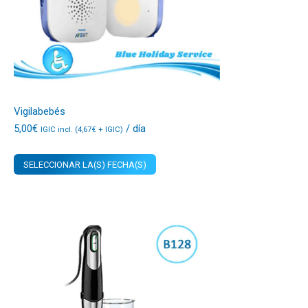
Vigilabebés
5,00
€
/ día
IGIC incl. (
4,67
€
+ IGIC)
SELECCIONAR LA(S) FECHA(S)