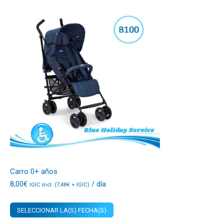
Carro 0+ años
8,00
€
/ día
IGIC incl. (
7,48
€
+ IGIC)
SELECCIONAR LA(S) FECHA(S)