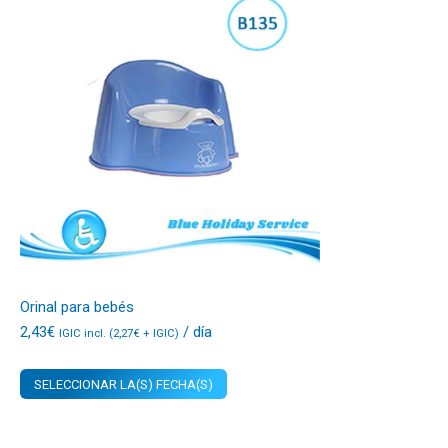
Orinal para bebés
2,43
€
/ día
IGIC incl. (
2,27
€
+ IGIC)
SELECCIONAR LA(S) FECHA(S)