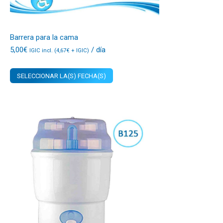
Barrera para la cama
5,00
€
/ día
IGIC incl. (
4,67
€
+ IGIC)
SELECCIONAR LA(S) FECHA(S)