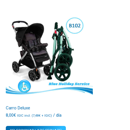
Carro Deluxe
8,00
€
/ día
IGIC incl. (
7,48
€
+ IGIC)