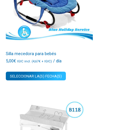
Silla mecedora para bebés
5,00
€
/ día
IGIC incl. (
4,67
€
+ IGIC)
SELECCIONAR LA(S) FECHA(S)