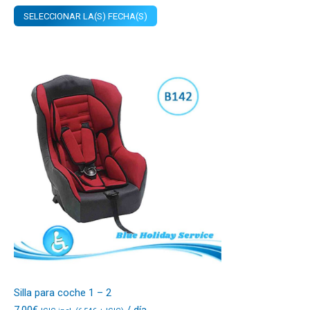
SELECCIONAR LA(S) FECHA(S)
Silla para coche 1 – 2
7,00
€
/ día