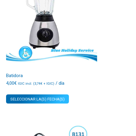
Batidora
4,00
€
/ día
IGIC incl. (
3,74
€
+ IGIC)
SELECCIONAR LA(S) FECHA(S)