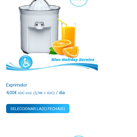
Exprimidor
4,00
€
/ día
IGIC incl. (
3,74
€
+ IGIC)
SELECCIONAR LA(S) FECHA(S)