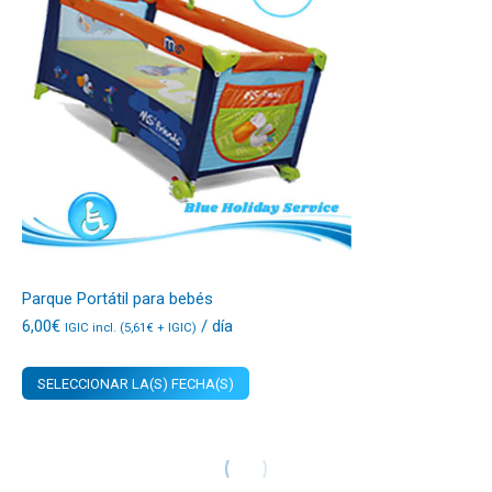
Parque Portátil para bebés
6,00
€
/ día
IGIC incl. (
5,61
€
+ IGIC)
SELECCIONAR LA(S) FECHA(S)