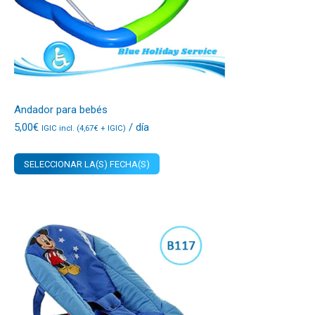
Andador para bebés
5,00
€
/ día
IGIC incl. (
4,67
€
+ IGIC)
SELECCIONAR LA(S) FECHA(S)