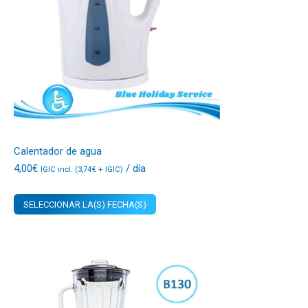
Calentador de agua
4,00
€
/ día
IGIC incl. (
3,74
€
+ IGIC)
SELECCIONAR LA(S) FECHA(S)