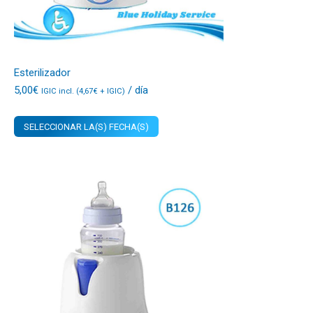
Esterilizador
5,00
€
/ día
IGIC incl. (
4,67
€
+ IGIC)
SELECCIONAR LA(S) FECHA(S)