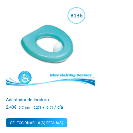
Adaptador de Inodoro
2,43
€
/ día
IGIC incl. (
2,27
€
+ IGIC)
SELECCIONAR LA(S) FECHA(S)