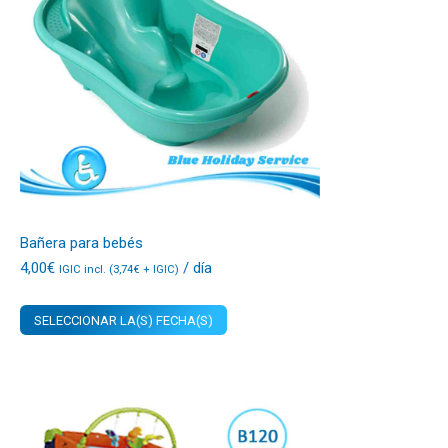
Bañera para bebés
4,00
€
/ día
IGIC incl. (
3,74
€
+ IGIC)
SELECCIONAR LA(S) FECHA(S)