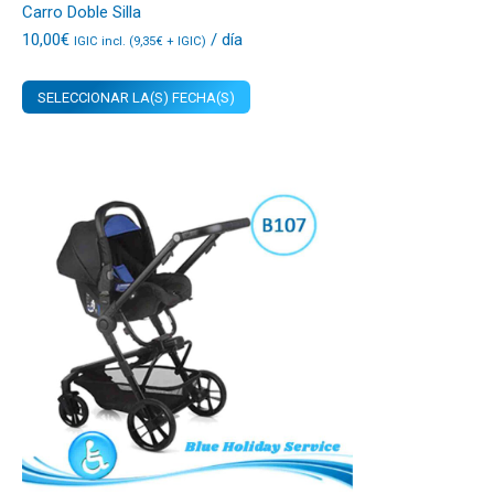
Carro Doble Silla
10,00
€
/ día
IGIC incl. (
9,35
€
+ IGIC)
SELECCIONAR LA(S) FECHA(S)