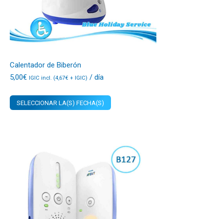
Calentador de Biberón
5,00
€
/ día
IGIC incl. (
4,67
€
+ IGIC)
SELECCIONAR LA(S) FECHA(S)