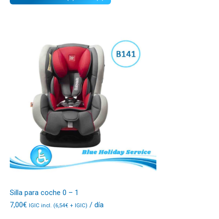
Silla para coche 0 – 1
7,00
€
/ día
IGIC incl. (
6,54
€
+ IGIC)