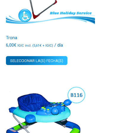
Trona
6,00
€
/ día
IGIC incl. (
5,61
€
+ IGIC)
SELECCIONAR LA(S) FECHA(S)