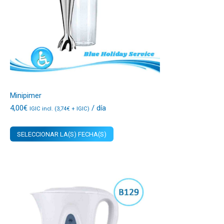
Minipimer
4,00
€
/ día
IGIC incl. (
3,74
€
+ IGIC)
SELECCIONAR LA(S) FECHA(S)