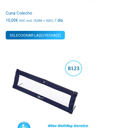
Cuna Colecho
10,00
€
/ día
IGIC incl. (
9,35
€
+ IGIC)
SELECCIONAR LA(S) FECHA(S)