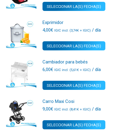
SELECCIONAR LA(S) FECHA(S)
Exprimidor
4,00
€
/ día
IGIC incl. (
3,74
€
+ IGIC)
SELECCIONAR LA(S) FECHA(S)
Cambiador para bebés
6,00
€
/ día
IGIC incl. (
5,61
€
+ IGIC)
SELECCIONAR LA(S) FECHA(S)
Carro Maxi Cosi
9,00
€
/ día
IGIC incl. (
8,41
€
+ IGIC)
SELECCIONAR LA(S) FECHA(S)