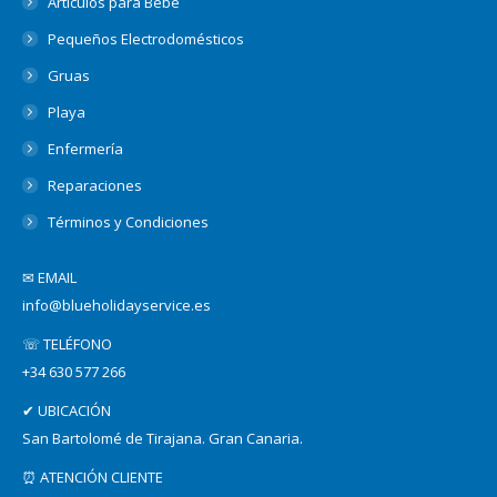
Artículos para Bebé
Pequeños Electrodomésticos
Gruas
Playa
Enfermería
Reparaciones
Términos y Condiciones
✉ EMAIL
info@blueholidayservice.es
☏ TELÉFONO
+34 630 577 266
✔ UBICACIÓN
San Bartolomé de Tirajana. Gran Canaria.
⏰ ATENCIÓN CLIENTE