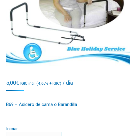
5,00
€
/ día
IGIC incl. (
4,67
€
+ IGIC)
B69 – Asidero de cama o Barandilla
Iniciar