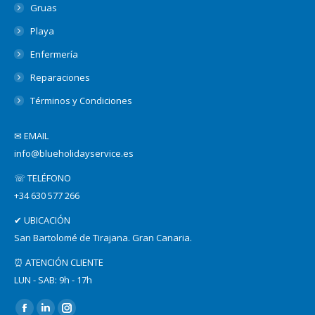
Gruas
Playa
Enfermería
Reparaciones
Términos y Condiciones
✉ EMAIL
info@blueholidayservice.es
☏ TELÉFONO
+34 630 577 266
✔ UBICACIÓN
San Bartolomé de Tirajana. Gran Canaria.
⏰ ATENCIÓN CLIENTE
LUN - SAB: 9h - 17h
Find us on: