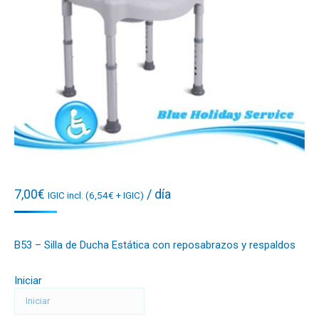
7,00
€
/ día
IGIC incl. (
6,54
€
+ IGIC)
B53 – Silla de Ducha Estática con reposabrazos y respaldos
Iniciar