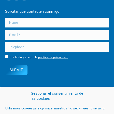
Facebook
Linkedin
Instagram
page
page
page
Solicitar que contacten conmigo
opens
opens
opens
in
in
in
Name
new
new
new
E-mail *
window
window
window
Telephone
He leído y acepto la
política de privacidad.
SUBMIT
Gestionar el consentimiento de
las cookies
Utilizamos cookies para optimizar nuestro sitio web y nuestro servicio.