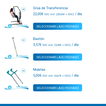
Grúa de Transferencia
22,00
€
/ día
IGIC incl. (
20,56
€
+ IGIC)
SELECCIONAR LA(S) FECHA(S)
Bastón
3,57
€
/ día
IGIC incl. (
3,34
€
+ IGIC)
SELECCIONAR LA(S) FECHA(S)
Muletas
5,00
€
/ día
IGIC incl. (
4,67
€
+ IGIC)
SELECCIONAR LA(S) FECHA(S)