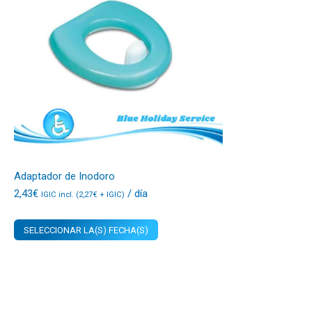
Adaptador de Inodoro
2,43
€
/ día
IGIC incl. (
2,27
€
+ IGIC)
SELECCIONAR LA(S) FECHA(S)