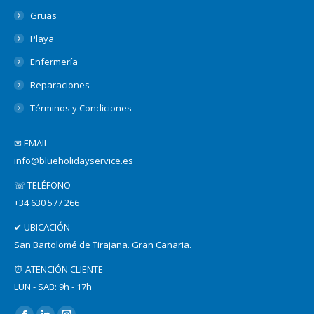
Gruas
Playa
Enfermería
Reparaciones
Términos y Condiciones
✉ EMAIL
info@blueholidayservice.es
☏ TELÉFONO
+34 630 577 266
✔ UBICACIÓN
San Bartolomé de Tirajana. Gran Canaria.
⏰ ATENCIÓN CLIENTE
LUN - SAB: 9h - 17h
Find us on: