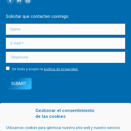
Facebook
Linkedin
Instagram
page
page
page
Solicitar que contacten conmigo
opens
opens
opens
in
in
in
Name
new
new
new
E-mail *
window
window
window
Telephone
He leído y acepto la
política de privacidad.
SUBMIT
Gestionar el consentimiento
de las cookies
Utilizamos cookies para optimizar nuestro sitio web y nuestro servicio.